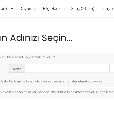
rünler
Duyurular
Bilgi Bankası
Satış Ortaklığı
İletişi
n Adınızı Seçin...
Yeni bir alan adı kaydetmek istiyorum.
www.
Başka bir firmada kayıtlı olan alan adımı size transfer etmek istiyorum.
Mevcut bir alan adım var, sadece isim sunucularını(nameserver) güncellemek