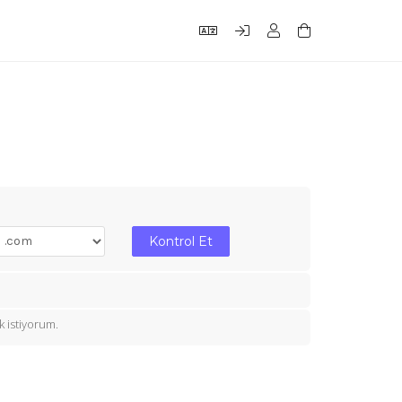
m
Kontrol Et
 istiyorum.